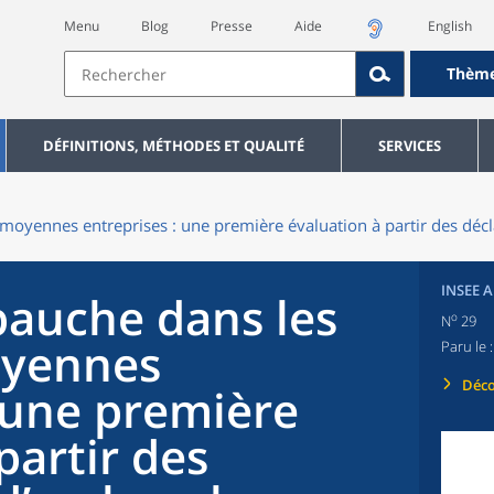
Menu
Blog
Presse
Aide
English
Thèm
DÉFINITIONS, MÉTHODES ET QUALITÉ
SERVICES
 moyennes entreprises : une première évaluation à partir des dé
INSEE 
bauche dans les
o
N
29
oyennes
Paru le 
Déco
: une première
partir des