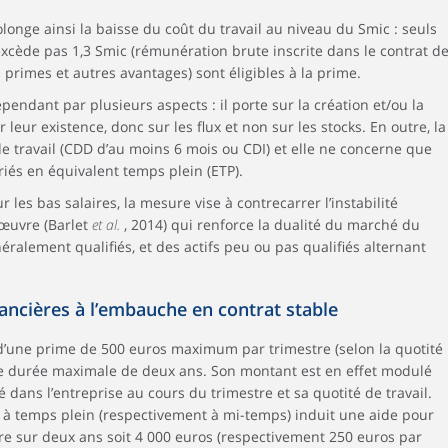
longe ainsi la baisse du coût du travail au niveau du Smic : seuls
excède pas 1,3 Smic (rémunération brute inscrite dans le contrat d
es primes et autres avantages) sont éligibles à la prime.
pendant par plusieurs aspects : il porte sur la création et/ou la
leur existence, donc sur les flux et non sur les stocks. En outre, la
de travail (CDD d’au moins 6 mois ou CDI) et elle ne concerne que
riés en équivalent temps plein (ETP).
 les bas salaires, la mesure vise à contrecarrer l’instabilité
’œuvre (Barlet
et al.
, 2014) qui renforce la dualité du marché du
néralement qualifiés, et des actifs peu ou pas qualifiés alternant
inancières à l’embauche en contrat stable
on d’une prime de 500 euros maximum par trimestre (selon la quotité
e durée maximale de deux ans. Son montant est en effet modulé
 dans l’entreprise au cours du trimestre et sa quotité de travail.
I à temps plein (respectivement à mi-temps) induit une aide pour
tre sur deux ans soit 4 000 euros (respectivement 250 euros par