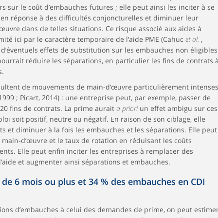
s sur le coût d’embauches futures ; elle peut ainsi les inciter à se
en réponse à des difficultés conjoncturelles et diminuer leur
œuvre dans de telles situations. Ce risque associé aux aides à
mité ici par le caractère temporaire de l’aide PME (Cahuc
et al.
,
 d’éventuels effets de substitution sur les embauches non éligibles
urrait réduire les séparations, en particulier les fins de contrats 
s.
ésultent de mouvements de main-d’œuvre particulièrement intense
,1999 ; Picart, 2014) : une entreprise peut, par exemple, passer de
0 fins de contrats. La prime aurait
a priori
un effet ambigu sur ces
oi soit positif, neutre ou négatif. En raison de son ciblage, elle
s et diminuer à la fois les embauches et les séparations. Elle peut
ain-d’œuvre et le taux de rotation en réduisant les coûts
ts. Elle peut enfin inciter les entreprises à remplacer des
 l’aide et augmenter ainsi séparations et embauches.
de 6 mois ou plus et 34 % des embauches en CDI
ions d’embauches à celui des demandes de prime, on peut estime