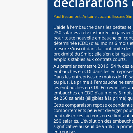
déclarations
Paul Beaumont, Antoine Luciani, Ihssane Slim
L’aide à l’embauche dans les petites 
250 salariés a été instaurée fin janvier
pour toute nouvelle embauche en contr
déterminée (CDD) d’au moins 6 mois et
mesure s’inscrit dans la continuité des 
proximité du Smic ; elle s’en distingue 
emplois stables aux contrats courts.
Au premier semestre 2016, 54 % des 
embauches en CDI dans les entreprises 
Dans les entreprises de moins de 10 sa
ou plus. La prime à l’embauche ne semb
les embauches en CDI. En revanche, a
embauches en CDD d’au moins 6 mois e
de 250 salariés (éligibles à la prime) q
Cette comparaison repose cependant sur 
comportements peuvent diverger pour d’
neutraliser ces facteurs en se limitant 
250 salariés. L’évolution des embauche
significative au seuil de 95 % : la pri
entreprises.