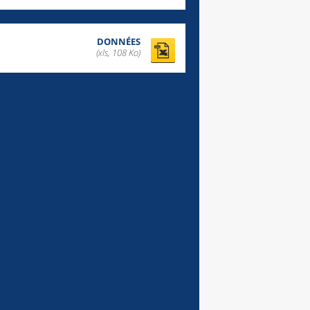
DONNÉES
(xls, 108 Ko)