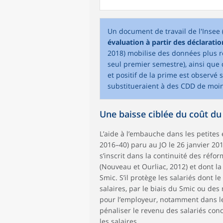
Un document de travail de l'Insee 
évaluation à partir des déclarat
2018) mobilise des données plus ré
seul premier semestre), ainsi que 
et positif de la prime est observé 
substitueraient à des CDD de moin
Une baisse ciblée du coût du 
L’aide à l’embauche dans les petites
2016–40) paru au JO le 26 janvier 20
s’inscrit dans la continuité des réf
(Nouveau et Ourliac, 2012) et dont la
Smic. S’il protège les salariés dont l
salaires, par le biais du Smic ou de
pour l’employeur, notamment dans le 
pénaliser le revenu des salariés conc
les salaires.