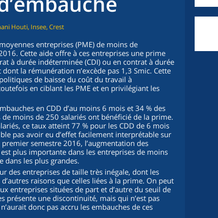
 d’embauche
ani Houti, Insee, Crest
et moyennes entreprises (PME) de moins de
 2016. Cette aide offre à ces entreprises une prime
at à durée indéterminée (CDI) ou en contrat à durée
 dont la rémunération n’excède pas 1,3 Smic. Cette
politiques de baisse du coût du travail à
toutefois en ciblant les PME et en privilégiant les
embauches en CDD d’au moins 6 mois et 34 % des
de moins de 250 salariés ont bénéficié de la prime.
lariés, ce taux atteint 77 % pour les CDD de 6 mois
le pas avoir eu d’effet facilement interprétable sur
u premier semestre 2016, l’augmentation des
st plus importante dans les entreprises de moins
ue dans les plus grandes.
des entreprises de taille très inégale, dont les
autres raisons que celles liées à la prime. On peut
aux entreprises situées de part et d’autre du seuil de
s présente une discontinuité, mais qui n’est pas
me n’aurait donc pas accru les embauches de ces