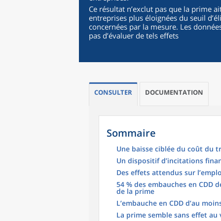
Ce résultat n’exclut pas que la prime a
entreprises plus éloignées du seuil d’éli
concernées par la mesure. Les donnée
pas d’évaluer de tels effets
CONSULTER
DOCUMENTATION
Sommaire
Une baisse ciblée du coût du tr
Un dispositif d’incitations fin
Des effets attendus sur l’emp
54 % des embauches en CDD de 
de la prime
L’embauche en CDD d’au moins 6
La prime semble sans effet au v