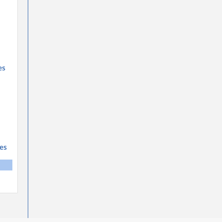
es
es