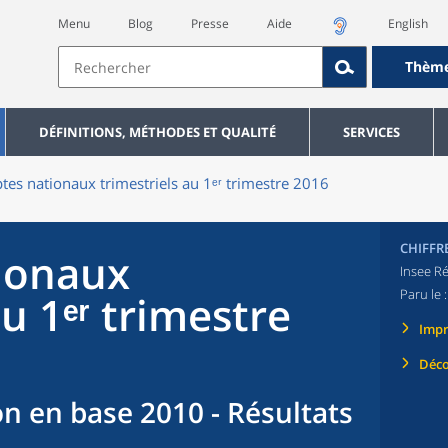
Menu
Blog
Presse
Aide
English
Thèm
DÉFINITIONS, MÉTHODES ET QUALITÉ
SERVICES
es nationaux trimestriels au 1ᵉʳ trimestre 2016
CHIFFR
ionaux
Insee Ré
Paru le 
au 1ᵉʳ trimestre
Imp
Déco
n en base 2010 - Résultats