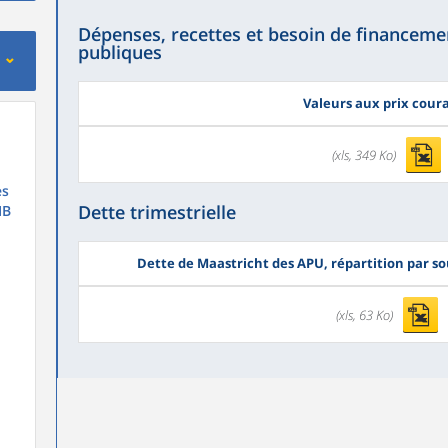
Dépenses, recettes et besoin de financeme
publiques
Valeurs aux prix cour
(xls, 349 Ko)
es
Dette trimestrielle
IB
Dette de Maastricht des APU, répartition par s
(xls, 63 Ko)