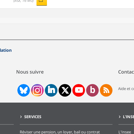
(xlsx, 16 Mo)
lation
Nous suivre
Contac
Aide et 
SERVICES
L'INS
Réviser une pension, un loyer, bail ou contrat
L'Insee