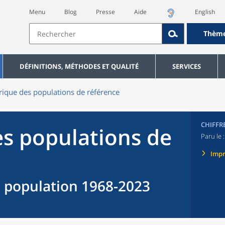
Menu
Blog
Presse
Aide
English
Thèm
DÉFINITIONS, MÉTHODES ET QUALITÉ
SERVICES
rique des populations de référence
CHIFFR
es populations de
Paru le 
Imp
 population 1968-2023