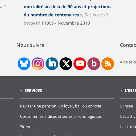
ail
mortalité au-delà de 90 ans et projections
du nombre de centenaires
»,
Document de
travail
n° F1009 - Novembre 2010
Nous suivre
Contac
Aide et 
SERVICES
L'INS
Réviser une pension, un loyer, bail ou contrat
L'Insee
Consulter les indices et séries chronologiques
Les activ
Sirene
La stati