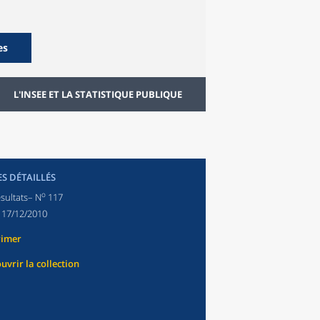
es
L'INSEE ET LA STATISTIQUE PUBLIQUE
ES DÉTAILLÉS
o
sultats– N
117
:
17/12/2010
rimer
uvrir la collection