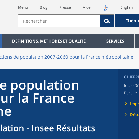
Menu
Blog
Presse
Aide
English
Thèm
DÉFINITIONS, MÉTHODES ET QUALITÉ
SERVICES
ctions de population 2007-2060 pour la France métropolitaine
CHIFFR
de population
Insee Ré
ur la France
Paru le 
Imp
ne
Déco
ation - Insee Résultats