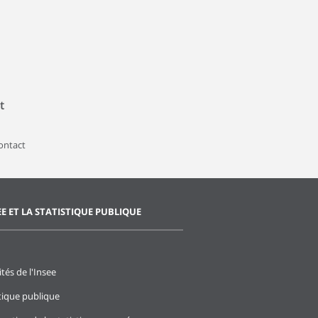
t
contact
EE ET LA STATISTIQUE PUBLIQUE
ités de l'Insee
stique publique