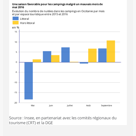
Une saison favorable pour les campings malgré un mauvais mois de
mai 2016
Évolution du nombre de nuitées dans les campings en Occitanie par mois
et par espace touristique entre 2015 et 2016
Littoral
Hors littoral
en %
15
10
5
0
-5
-10
-15
-20
Mai
Juin
Juillet
Août
Septembre
Source : Insee, en partenariat avec les comités régionaux du
tourisme (CRT) et la DGE