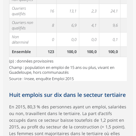
Ouvriers
16
13,1
2,3
24,1
9,
qualifiés
Ouvriers non
8
6,9
4,1
9,6
30,
qualifiés
Non
0
0,0
0,0
0,1
0,
déterminé
Ensemble
123
100,0
100,0
100,0
50,
(p) : données provisoires
Champ : population en emploi de 15 ans ou plus, vivant en
Guadeloupe, hors communautés
Source : Insee, enquête Emploi 2015
Huit emplois sur dix dans le secteur tertiaire
En 2015, 80,3 % des personnes ayant un emploi, salariées
ou non, travaillent dans le tertiaire. La part d’actifs
occupés dans ce secteur baisse toutefois de 1,2 point en
2015, au profit du secteur de la construction (+ 1,5 point).
Les femmes sont majoritaires dans le tertiaire où elles