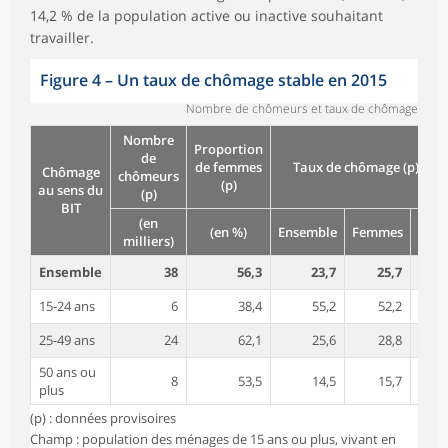
14,2 % de la population active ou inactive souhaitant
travailler.
Figure 4
–
Un taux de chômage stable en 2015
Nombre de chômeurs et taux de chômage
Nombre
Proportion
de
de femmes
Taux de chômage (p) (en 
Chômage
chômeurs
(p)
au sens du
(p)
BIT
(en
(en %)
Ensemble
Femmes
Hom
milliers)
Ensemble
38
56,3
23,7
25,7
15-24 ans
6
38,4
55,2
52,2
25-49 ans
24
62,1
25,6
28,8
50 ans ou
8
53,5
14,5
15,7
plus
(p) : données provisoires
Champ : population des ménages de 15 ans ou plus, vivant en