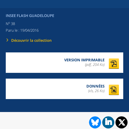
INSEE FLASH GUADELOUPE
o
N
38
Paru le :
19/04/2016
Découvrir la collection
VERSION IMPRIMABLE
(pdf, 204 Ko)
DONNÉES
(xls, 26 Ko)