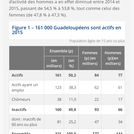
d’activité des hommes a en effet diminué entre 2014 et
2015, passant de 54,5 % à 53,8 %, tout comme celui des
femmes (de 47,8 % à 47,3 %).
Figure 1
–
161 000 Guadeloupéens sont actifs en
2015
Population âgée de 15 ans ou plus
Ensemble (p)
Femmes
Hommes
(p) (en
(p)(en
(en
(en
milliers)
milliers)
milliers)
%)
Actifs
161
50,2
84
77
Actifs ayant un
123
38,3
62
61
emploi
Chômeurs
38
11,9
22
17
Inactifs
160
49,8
93
66
dont : inactifs de
81
25,2
47
34
60 ans ou plus
Ensemble
321
100,0
177
144