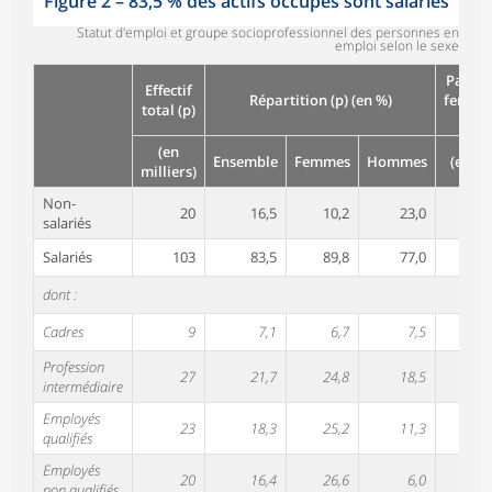
Figure 2
–
83,5 % des actifs occupés sont salariés
Statut d'emploi et groupe socioprofessionnel des personnes en
emploi selon le sexe
Part d
Effectif
Répartition (p) (en %)
femme
total (p)
(p)
(en
Ensemble
Femmes
Hommes
(en %)
milliers)
Non-
20
16,5
10,2
23,0
31,
salariés
Salariés
103
83,5
89,8
77,0
54,
dont :
Cadres
9
7,1
6,7
7,5
47,
Profession
27
21,7
24,8
18,5
58,
intermédiaire
Employés
23
18,3
25,2
11,3
69,
qualifiés
Employés
20
16,4
26,6
6,0
82,
non qualifiés