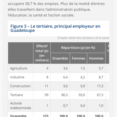
occupent 58,7 % des emplois. Plus de la moitié d’entres
elles travaillent dans l’administration publique,
l’éducation, la santé et l’action sociale.
Figure 3
–
Le tertiaire, principal employeur en
Guadeloupe
Emploi selon les secteurs et le sexe
Effectif
Part 
Répartition (p) (en %)
total (p)
femm
(en
(p) (
Ensemble
Femmes
Hommes
milliers)
%)
Agriculture
4
3,6
1,5
5,7
20
Industrie
8
6,4
4,2
8,7
33
Construction
11
9,0
0,9
17,3
Tertiaire
99
80,3
93,0
67,3
58
Activité
1
0,7
0,4
1,0
27
indéterminée
Ensemble
123
100,0
100,0
100,0
50