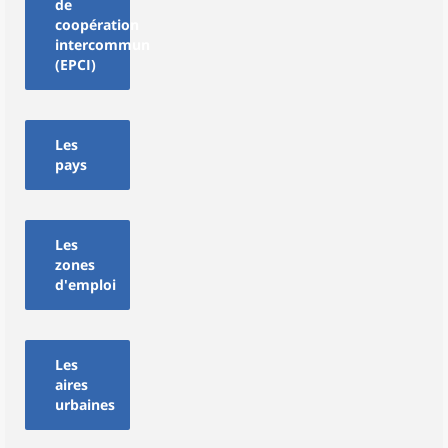
de
coopération
intercommunale
(EPCI)
Les
pays
Les
zones
d'emploi
Les
aires
urbaines