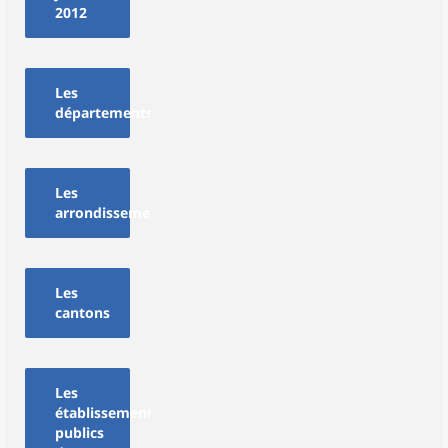
2012
Les
départements
Les
arrondissements
Les
cantons
Les
établissements
publics