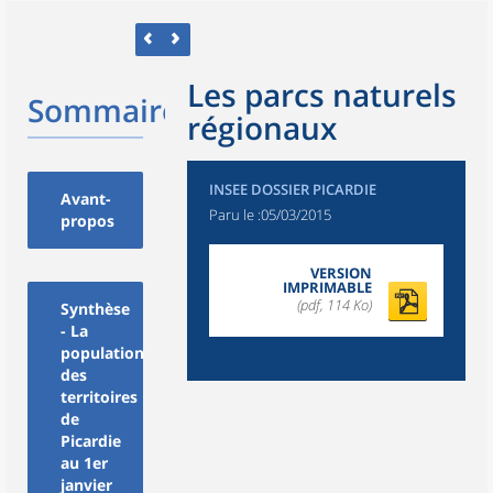
Les parcs naturels
Sommaire
régionaux
INSEE DOSSIER PICARDIE
Avant-
Paru le :
05/03/2015
propos
VERSION
IMPRIMABLE
(pdf, 114 Ko)
Synthèse
- La
population
des
territoires
de
Picardie
au 1er
janvier