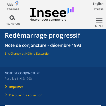
English
Aide
Thèmes
Presse
RECHERCHE
MENU
Redémarrage progressif
Note de conjoncture - décembre 1993
Eric Chaney et Hélène Eyssartier
NOTE DE CONJONCTURE
Paru le :
11/12/1993
Imprimer
Découvrir la collection