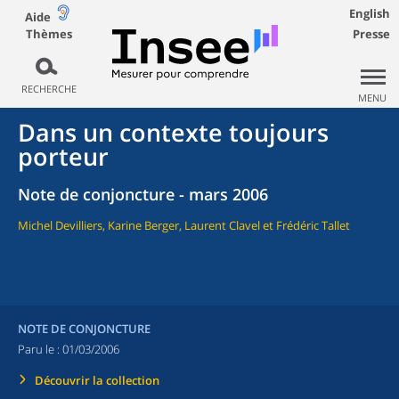
English
Aide
Thèmes
Presse
RECHERCHE
MENU
Dans un contexte toujours
porteur
Note de conjoncture - mars 2006
Michel Devilliers, Karine Berger, Laurent Clavel et Frédéric Tallet
NOTE DE CONJONCTURE
Paru le :
01/03/2006
Découvrir la collection