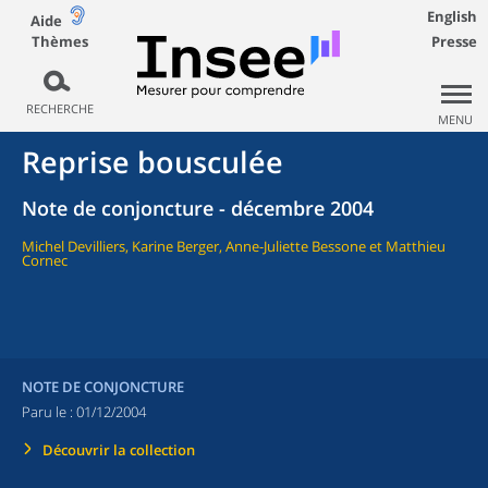
English
Aide
Thèmes
Presse
RECHERCHE
MENU
Reprise bousculée
Note de conjoncture - décembre 2004
Michel Devilliers, Karine Berger, Anne-Juliette Bessone et Matthieu
Cornec
NOTE DE CONJONCTURE
Paru le :
01/12/2004
Découvrir la collection