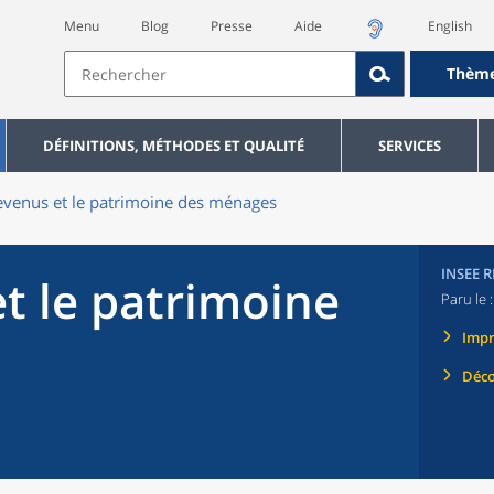
Menu
Blog
Presse
Aide
English
Thèm
DÉFINITIONS, MÉTHODES ET QUALITÉ
SERVICES
evenus et le patrimoine des ménages
INSEE 
t le patrimoine
Paru le 
Imp
Déco