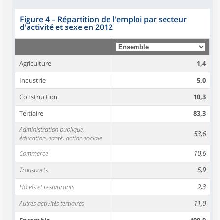
Figure 4
–
Répartition de l'emploi par secteur
d'activité et sexe en 2012
Agriculture
1,4
Industrie
5,0
Construction
10,3
Tertiaire
83,3
Administration publique,
53,6
éducation, santé, action sociale
Commerce
10,6
Transports
5,9
Hôtels et restaurants
2,3
Autres activités tertiaires
11,0