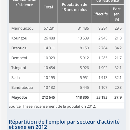
de résidence
Population de
résidence
Total
Part
15 ans ou plus
Effectifs
(en
%)
Mamoudzou
57 281
31 486
9 294
29,5
Koungou
26 488
13 539
2 945
21,8
Dzaoudzi
14 311
8 150
2 784
34,2
Dembéni
10 923
5 912
1 285
21,7
Tsingoni
10 454
5 926
1 902
32,1
Sada
10 195
5 951
1 913
32,1
Bandraboua
10 132
5 445
1 107
20,3
Mayotte
212 645
118 805
33 193
27,9
Source : Insee, recensement de la population 2012.
Répartition de l'emploi par secteur d'activité
et sexe en 2012