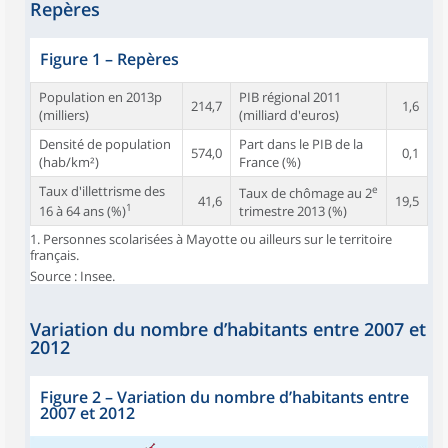
Repères
Figure 1
–
Repères
Population en 2013p
PIB régional 2011
214,7
1,6
(milliers)
(milliard d'euros)
Densité de population
Part dans le PIB de la
574,0
0,1
(hab/km²)
France (%)
Taux d'illettrisme des
e
Taux de chômage au 2
41,6
19,5
1
16 à 64 ans (%)
trimestre 2013 (%)
1. Personnes scolarisées à Mayotte ou ailleurs sur le territoire
français.
Source : Insee.
Variation du nombre d’habitants entre 2007 et
2012
Figure 2
–
Variation du nombre d’habitants entre
2007 et 2012