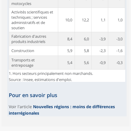
motocycles
Activités scientifiques et
techniques ; services
10,0
12,2
1,1
1,0
administratifs et de
soutien
Fabrication d'autres
8,4
6,0
-3,9
-3,0
produits industriels
Construction
5,9
5,8
-2,3
-1,6
Transports et
5,4
5,6
-0,9
-0,3
entreposage
1. Hors secteurs principalement non marchands.
Source : Insee, estimations d'emploi.
Pour en savoir plus
Voir l'article
Nouvelles régions : moins de différences
interrégionales