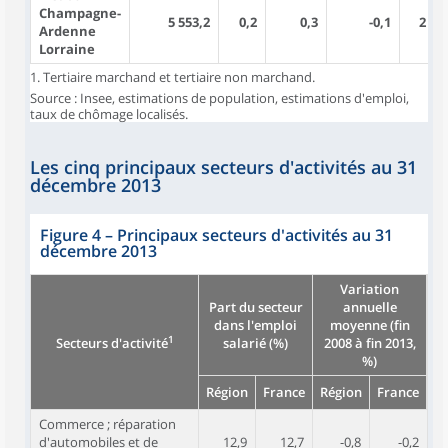
Champagne-
5 553,2
0,2
0,3
-0,1
2 10
Ardenne
Lorraine
1. Tertiaire marchand et tertiaire non marchand.
Source : Insee, estimations de population, estimations d'emploi,
taux de chômage localisés.
Les cinq principaux secteurs d'activités au 31
décembre 2013
Figure 4
–
Principaux secteurs d'activités au 31
décembre 2013
Variation
Part du secteur
annuelle
dans l'emploi
moyenne (fin
1
salarié (%)
2008 à fin 2013,
Secteurs d'activité
%)
Région
France
Région
France
Commerce ; réparation
d'automobiles et de
12,9
12,7
-0,8
-0,2