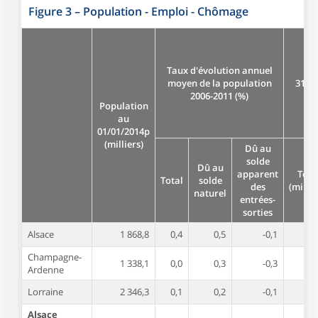
Figure 3
–
Population - Emploi - Chômage
Taux d'évolution annuel
E
moyen de la population
31/12
2006-2011 (%)
d
Population
au
01/01/2014p
(milliers)
Dû au
solde
Dû au
apparent
Tota
Total
solde
des
(millie
naturel
entrées-
sorties
Alsace
1 868,8
0,4
0,5
-0,1
76
Champagne-
1 338,1
0,0
0,3
-0,3
51
Ardenne
Lorraine
2 346,3
0,1
0,2
-0,1
82
Alsace