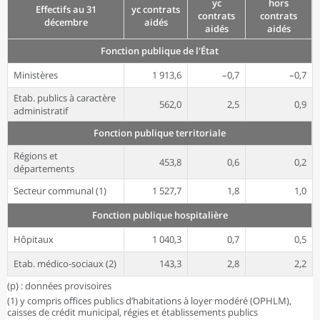
yc
hors
Effectifs au 31
yc contrats
contrats
contrats
décembre
aidés
aidés
aidés
Fonction publique de l'État
Ministères
1 913,6
–0,7
–0,7
Etab. publics à caractère
562,0
2,5
0,9
administratif
Fonction publique territoriale
Régions et
453,8
0,6
0,2
départements
Secteur communal (1)
1 527,7
1,8
1,0
Fonction publique hospitalière
Hôpitaux
1 040,3
0,7
0,5
Etab. médico-sociaux (2)
143,3
2,8
2,2
(p) : données provisoires
(1) y compris offices publics d’habitations à loyer modéré (OPHLM),
caisses de crédit municipal, régies et établissements publics