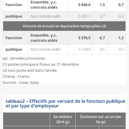
Ensemble, y.c.
Fonction
5 640,6
1,5
0,7
contrats aidés
publique
hors contrats aidés
5 431,1
0,7
0,3
Volume de travail en équivalent temps plein (2)
Ensemble, y.c.
Fonction
5 279,5
0,7
1,2
contrats aidés
publique
hors contrats aidés
5 136,8
0,5
0,5
(p) : données provisoires
(1) postes principaux finaux au 31 décembre
(2) tout poste actif dans l'année
Champ : France
Sources : Insee, Siasp
tableau2
–
Effectifs par versant de la fonction publique
et par type d'employeur
En milliers
Évolution sur un an (en
2014 (p)
%) (p)