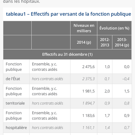
dans les hôpitaux.
tableau1
–
Effectifs par versant de la fonction publique
Niveaux en
Évolution (en %)
milliers
2012-
2013-
2014 (p)
2013
2014 (p)
Effectifs au 31 décembre (1)
Fonction
Ensemble, y.c.
2 475,6
1,0
0,0
publique
contrats aidés
de l'État
hors contrats aidés
2 375,3
0,1
–0,4
Fonction
Ensemble, y.c.
1 981,5
2,0
1,5
publique
contrats aidés
territoriale
hors contrats aidés
1 894,7
0,9
0,8
Fonction
Ensemble, y.c.
1 183,6
1,7
0,9
publique
contrats aidés
hospitalière
hors contrats aidés
1 161,1
1,4
0,7