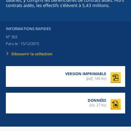
salariés, y compris les bénéficiaires de contrats aidés. Hors
contrats aidés, les effectifs s’élèvent à 5,43 millions.
INFORMATIONS RAPIDES
o
N
303
Paru le :
15/12/2015
Découvrir la collection
VERSION IMPRIMABLE
(pdf, 186 Ko)
DONNÉES
(xls, 37 Ko)