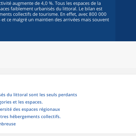
activité augmente de 4,0 %. Tous les espaces de la
aces faiblement urbanisés du littoral. Le bilan est
ments collectifs de tourisme. En effet, avec 800 000
1 % et ce malgré un maintien des arrivées mais souvent
és du littoral sont les seuls perdants
gories et les espaces.
versité des espaces régionaux
utres hébergements collectifs.
ombreuse