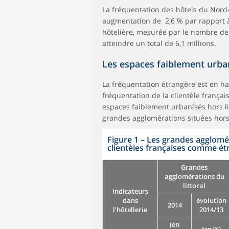
La fréquentation des hôtels du Nord
augmentation de 2,6 % par rapport à 2
hôtelière, mesurée par le nombre de
atteindre un total de 6,1 millions.
Les espaces faiblement urban
La fréquentation étrangère est en ha
fréquentation de la clientèle frança
espaces faiblement urbanisés hors lit
grandes agglomérations situées hors d
Figure 1
–
Les grandes aggloméra
clientèles françaises comme ét
Grandes
agglomérations du
littoral
Indicateurs
dans
évolution
2014
l'hôtellerie
2014/13
(en