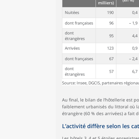
(en %)
milliers)
Nuitées
190
0,4
dont françaises
96
– 1,9
dont
95
4,4
étrangères
Arrivées
123
0,9
dont françaises
67
– 2,4
dont
57
6,7
étrangères
Source: Insee, DGCIS, partenaires régiona
Au final, le bilan de l’hôtellerie est p
faiblement urbanisés du littoral où 
étrangère (60 % des arrivées) a fait d
L’activité diffère selon les c
Les hôtels 3, 4 et 5 étoiles enregist