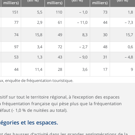
(en %)
(en %)
(en %)
milliers)
milliers)
milliers)
151
5,5
110
– 1,0
73
1,8
77
2,9
61
– 11,0
44
– 7,3
74
15,8
49
8,3
30
15,7
97
3,4
72
– 2,7
48
0,6
53
1,3
43
– 9,0
31
– 4,8
44
11,4
28
3,6
17
9
ux, enquête de fréquentation touristique.
ositif sur tout le territoire régional, à l’exception des espaces
la fréquentation française qui pèse plus que la fréquentation
éfaut (- 1,0 % de nuitées au total).
atégories et les espaces.
rent des hausses d’activité dans les grandes agglomérations de la