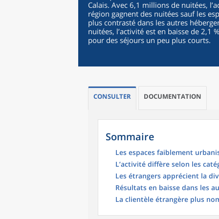
Calais. Avec 6,1 millions de nuitées, l’
région gagnent des nuitées sauf les esp
plus contrasté dans les autres héberge
nuitées, l’activité est en baisse de 2,
pour des séjours un peu plus courts.
CONSULTER
DOCUMENTATION
Sommaire
Les espaces faiblement urbanis
L’activité diffère selon les caté
Les étrangers apprécient la di
Résultats en baisse dans les a
La clientèle étrangère plus n