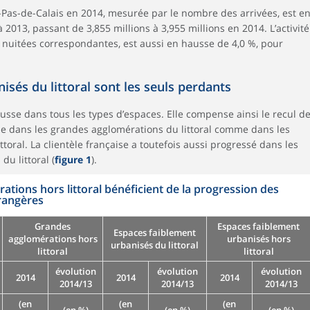
-Pas-de-Calais en 2014, mesurée par le nombre des arrivées, est e
013, passant de 3,855 millions à 3,955 millions en 2014. L’activité
 nuitées correspondantes, est aussi en hausse de 4,0 %, pour
isés du littoral sont les seuls perdants
usse dans tous les types d’espaces. Elle compense ainsi le recul d
ise dans les grandes agglomérations du littoral comme dans les
toral. La clientèle française a toutefois aussi progressé dans les
u littoral (
figure 1
).
tions hors littoral bénéficient de la progression des
rangères
Grandes
Espaces faiblement
Espaces faiblement
agglomérations hors
urbanisés hors
urbanisés du littoral
littoral
littoral
évolution
évolution
évolution
2014
2014
2014
2014/13
2014/13
2014/13
(en
(en
(en