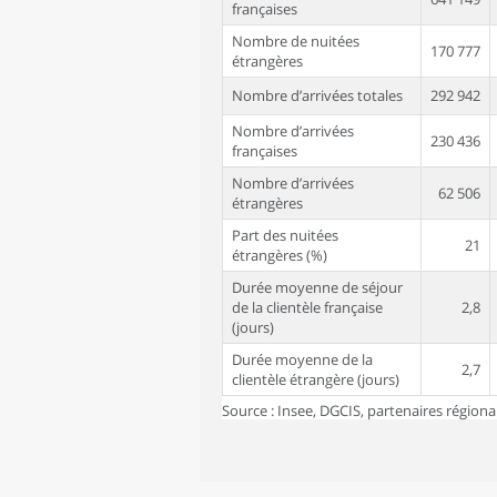
françaises
Nombre de nuitées
170 777
étrangères
Nombre d’arrivées totales
292 942
Nombre d’arrivées
230 436
françaises
Nombre d’arrivées
62 506
étrangères
Part des nuitées
21
étrangères (%)
Durée moyenne de séjour
de la clientèle française
2,8
(jours)
Durée moyenne de la
2,7
clientèle étrangère (jours)
Source : Insee, DGCIS, partenaires région