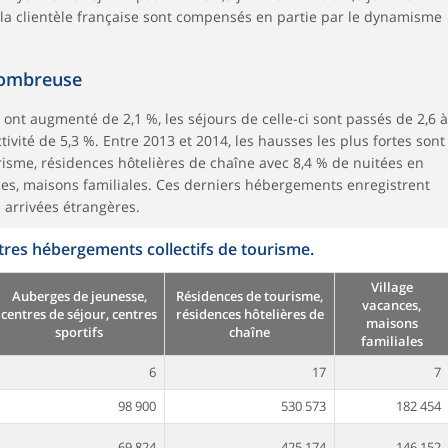
e la clientèle française sont compensés en partie par le dynamisme
 nombreuse
e ont augmenté de 2,1 %, les séjours de celle-ci sont passés de 2,6 à
tivité de 5,3 %. Entre 2013 et 2014, les hausses les plus fortes sont
risme, résidences hôtelières de chaîne avec 8,4 % de nuitées en
nces, maisons familiales. Ces derniers hébergements enregistrent
 arrivées étrangères.
tres hébergements collectifs de tourisme.
Village
Auberges de jeunesse,
Résidences de tourisme,
vacances,
centres de séjour, centres
résidences hôtelières de
maisons
sportifs
chaîne
familiales
6
17
7
98 900
530 573
182 454
69 824
425 174
146 152