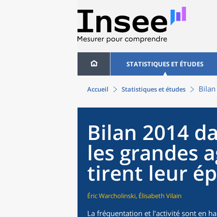
STATISTIQUES ET ÉTUDES
Bilan
Accueil
Statistiques et études
Bilan 2014 dan
les grandes 
tirent leur é
Éric Warcholinski, Élisabeth Vilain
La fréquentation et l’activité sont en 