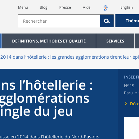
Menu
Blog
Presse
Aide
English
Thèm
DÉFINITIONS, MÉTHODES ET QUALITÉ
SERVICES
 2014 dans l’hôtellerie : les grandes agglomérations tirent leur ép
INSEE 
s l’hôtellerie :
o
N
15
agglomérations
Paru le 
Déco
pingle du jeu
hausse en 2014 dans l’hôtellerie du Nord-Pas-de-