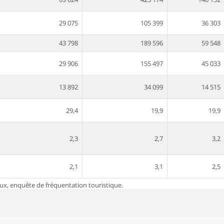
29 075
105 399
36 303
43 798
189 596
59 548
29 906
155 497
45 033
13 892
34 099
14 515
29,4
19,9
19,9
2,3
2,7
3,2
2,1
3,1
2,5
aux, enquête de fréquentation touristique.