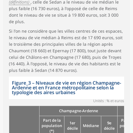
(définitions)
, celle de Sedan a le niveau de vie médian le
plus faible (16 730 euros), à l’opposé de celle de Reims
dont le niveau de vie se situe à 19 800 euros, soit 3 000
de plus.
Si l’on ne considère que les villes centres de ces espaces,
le niveau de vie médian à Reims est de 17 690 euros, soit
le troisième des principales villes de la région après
Chaumont (18 660) et Epernay (17 800), tout juste devant
celui de Châlons-en Champagne (17 680), puis de Troyes
(16 440). À l’opposé, le niveau de vie des habitants est le
plus faible à Sedan (14 870 euros).
Figure_3
–
Niveaux de vie en région Champagne-
Ardenne et en France métropolitaine selon la
typologie des aires urbaines
Unités : % et euros
Champagne-Ardenne
Part de la
Part d
1er
9e
population
Médiane
popula
décile
décile
(*)
(*)