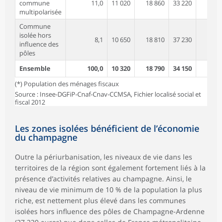
commune
11,0
11 020
18 860
33 220
multipolarisée
Commune
isolée hors
8,1
10 650
18 810
37 230
influence des
pôles
Ensemble
100,0
10 320
18 790
34 150
1
(*) Population des ménages fiscaux
Source : Insee-DGFiP-Cnaf-Cnav-CCMSA, Fichier localisé social et
fiscal 2012
Les zones isolées bénéficient de l’économie
du champagne
Outre la périurbanisation, les niveaux de vie dans les
territoires de la région sont également fortement liés à la
présence d’activités relatives au champagne. Ainsi, le
niveau de vie minimum de 10 % de la population la plus
riche, est nettement plus élevé dans les communes
isolées hors influence des pôles de Champagne-Ardenne