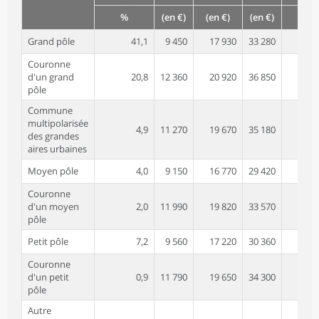
%
(en €)
(en €)
(en €)
%
Grand pôle
41,1
9 450
17 930
33 280
Couronne
d'un grand
20,8
12 360
20 920
36 850
pôle
Commune
multipolarisée
4,9
11 270
19 670
35 180
des grandes
aires urbaines
Moyen pôle
4,0
9 150
16 770
29 420
Couronne
d'un moyen
2,0
11 990
19 820
33 570
pôle
Petit pôle
7,2
9 560
17 220
30 360
Couronne
d'un petit
0,9
11 790
19 650
34 300
pôle
Autre