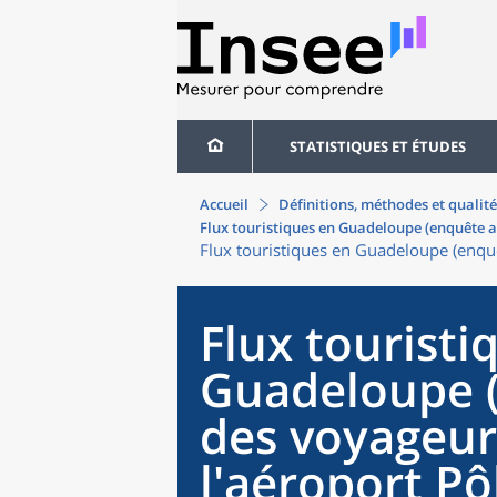
STATISTIQUES ET ÉTUDES
Accueil
Définitions, méthodes et qualité
Flux touristiques en Guadeloupe (enquête a
Flux touristiques en Guadeloupe (enquê
Flux touristi
Guadeloupe 
des voyageur
l'aéroport Pô