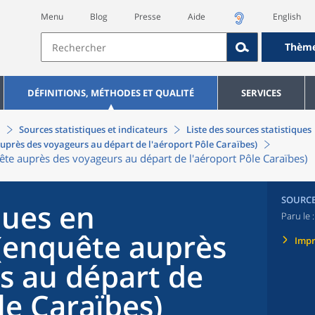
Menu
Blog
Presse
Aide
English
Thèm
DÉFINITIONS, MÉTHODES ET QUALITÉ
SERVICES
Sources statistiques et indicateurs
Liste des sources statistiques
uprès des voyageurs au départ de l'aéroport Pôle Caraïbes)
te auprès des voyageurs au départ de l'aéroport Pôle Caraïbes)
SOURC
ques en
Paru le 
(enquête auprès
Imp
s au départ de
le Caraïbes)