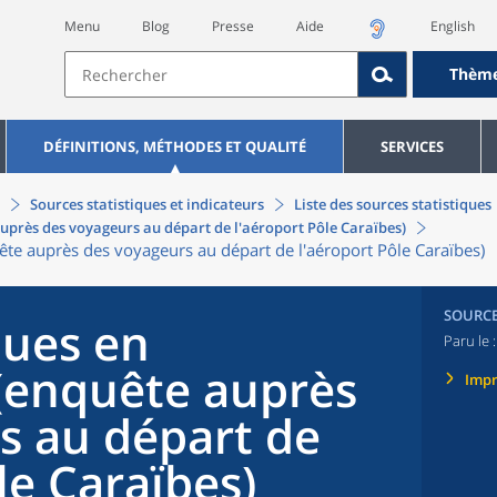
Menu
Blog
Presse
Aide
English
Thèm
DÉFINITIONS, MÉTHODES ET QUALITÉ
SERVICES
Sources statistiques et indicateurs
Liste des sources statistiques
uprès des voyageurs au départ de l'aéroport Pôle Caraïbes)
te auprès des voyageurs au départ de l'aéroport Pôle Caraïbes)
SOURC
ques en
Paru le 
(enquête auprès
Imp
s au départ de
le Caraïbes)