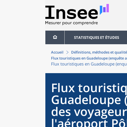
STATISTIQUES ET ÉTUDES
Accueil
Définitions, méthodes et qualité
Flux touristiques en Guadeloupe (enquête a
Flux touristiques en Guadeloupe (enquê
Flux touristi
Guadeloupe 
des voyageur
l'aéroport Pô