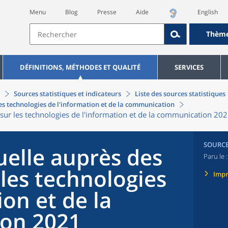
Menu
Blog
Presse
Aide
English
Thèm
DÉFINITIONS, MÉTHODES ET QUALITÉ
SERVICES
Sources statistiques et indicateurs
Liste des sources statistiques
s technologies de l'information et de la communication
ur les technologies de l'information et de la communication 20
SOURC
elle auprès des
Paru le 
les technologies
Imp
ion et de la
on 2021