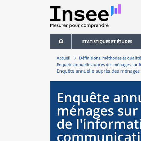
STATISTIQUES ET ÉTUDES
Accueil
Définitions, méthodes et qualité
Enquête annuelle auprès des ménages sur le
Enquête annuelle auprès des ménages s
Enquête annu
ménages sur 
de l'informat
communicati