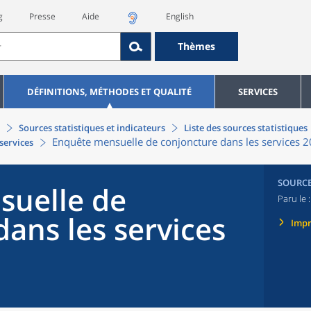
g
Presse
Aide
English
Thèmes
DÉFINITIONS, MÉTHODES ET QUALITÉ
SERVICES
Sources statistiques et indicateurs
Liste des sources statistiques
Enquête mensuelle de conjoncture dans les services 
services
SOURC
suelle de
Paru le 
ans les services
Imp