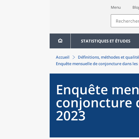
Menu
Blo
STATISTIQUES ET ÉTUDES
Accueil
Définitions, méthodes et qualité
Enquête mensuelle de conjoncture dans les 
Enquête men
conjoncture d
2023