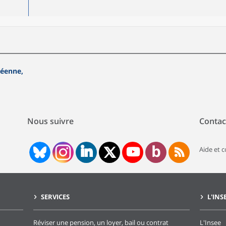
péenne,
Nous suivre
Contac
Aide et 
SERVICES
L'INS
Réviser une pension, un loyer, bail ou contrat
L'Insee