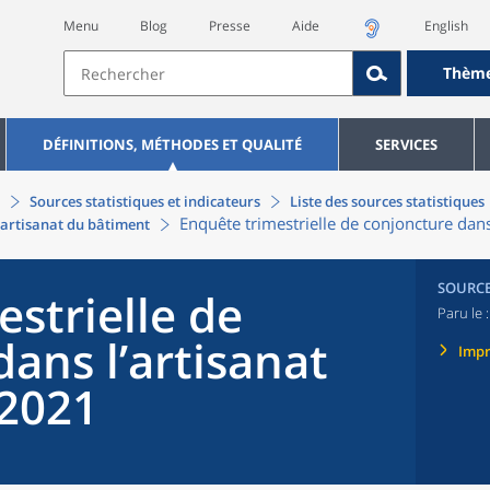
Menu
Blog
Presse
Aide
English
Thèm
DÉFINITIONS, MÉTHODES ET QUALITÉ
SERVICES
Sources statistiques et indicateurs
Liste des sources statistiques
Enquête trimestrielle de conjoncture dan
'artisanat du bâtiment
SOURC
strielle de
Paru le 
ans l’artisanat
Imp
 2021