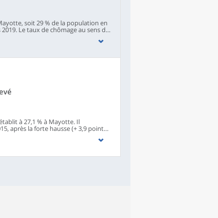
ayotte, soit 29 % de la population en
is 2019. Le taux de chômage au sens du
ept points de plus qu’avant la crise
souhaiterait travailler mais n’effectue
as disponible pour en occuper un. La
levé
tablit à 27,1 % à Mayotte. Il
, après la forte hausse (+ 3,9 points)
t que les Mahorais se portent de plus
onc encore sensiblement en 2016, tandis
n an, le nombre de personnes sans
 45 400 Mahorais ont un emploi, soit