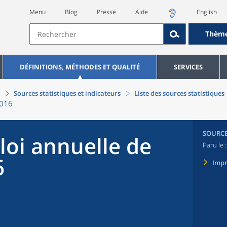
Menu
Blog
Presse
Aide
English
Thèm
DÉFINITIONS, MÉTHODES ET QUALITÉ
SERVICES
Sources statistiques et indicateurs
Liste des sources statistiques
2016
SOURC
oi annuelle de
Paru le 
6
Imp