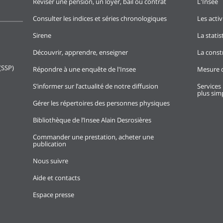
Réviser une pension, un loyer, bail ou contrat
L'Insee
Consulter les indices et séries chronologiques
Les activ
Sirene
La stati
Découvrir, apprendre, enseigner
La const
(SSP)
Répondre à une enquête de l'Insee
Mesure d
S’informer sur l’actualité de notre diffusion
Services 
plus simp
Gérer les répertoires des personnes physiques
Bibliothèque de l’Insee Alain Desrosières
Commander une prestation, acheter une
publication
Nous suivre
Aide et contacts
Espace presse