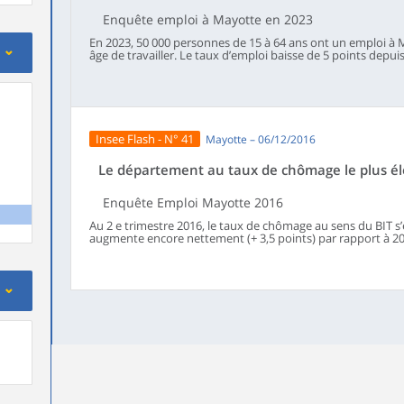
Enquête emploi à Mayotte en 2023
En 2023, 50 000 personnes de 15 à 64 ans ont un emploi à M
âge de travailler. Le taux d’emploi baisse de 5 points depu
Bureau international du travail (BIT) s’établit à 37 %, soit s
sanitaire. Par ailleurs, 20 % de la population de 15 à 64 ans 
pas de démarches actives de recherche d’emploi ou n’est p
part du halo autour du chômage est stable depuis 2019.
Insee Flash - N° 41
Mayotte – 06/12/2016
Le département au taux de chômage le plus é
Enquête Emploi Mayotte 2016
Au 2 e trimestre 2016, le taux de chômage au sens du BIT s’é
augmente encore nettement (+ 3,5 points) par rapport à 2015
de l’année précédente.Cette augmentation reste liée au fai
en plus sur le marché du travail. Le taux d’activité croît d
que le halo autour du chômage diminue de nouveau. Sur u
emploi souhaitant travailler croît légèrement. Par ailleurs,
seulement 1 200 personnes de plus qu’en 2015.