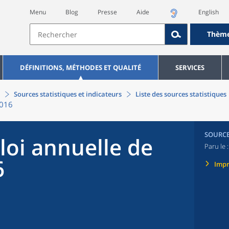
Menu
Blog
Presse
Aide
English
Thèm
DÉFINITIONS, MÉTHODES ET QUALITÉ
SERVICES
Sources statistiques et indicateurs
Liste des sources statistiques
2016
SOURC
oi annuelle de
Paru le 
6
Imp