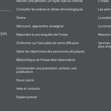
Réviser une pension, un loyer, bail ou contrat
L'Insee
Consulter les indices et séries chronologiques
Les activ
Sirene
La stati
Découvrir, apprendre, enseigner
La const
(SSP)
Répondre à une enquête de l'Insee
Mesure d
S’informer sur l’actualité de notre diffusion
Services 
plus simp
Gérer les répertoires des personnes physiques
Bibliothèque de l’Insee Alain Desrosières
Commander une prestation, acheter une
publication
Nous suivre
Aide et contacts
Espace presse