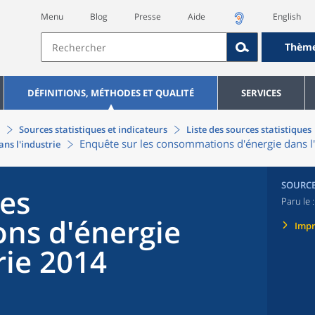
Menu
Blog
Presse
Aide
English
Thèm
DÉFINITIONS, MÉTHODES ET QUALITÉ
SERVICES
Sources statistiques et indicateurs
Liste des sources statistiques
Enquête sur les consommations d'énergie dans l
ns l'industrie
SOURC
les
Paru le 
ns d'énergie
Imp
rie 2014