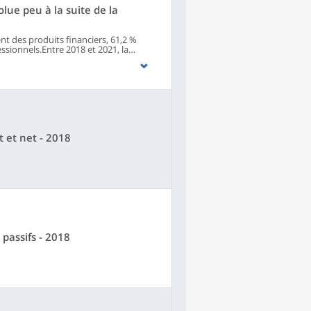
ue peu à la suite de la
t des produits financiers, 61,2 %
ssionnels.Entre 2018 et 2021, la
quasi stable. Alors que la crise
onduit à un surplus d’épargne en 2020
déjà ouverts pour le placer. Quelques
période : la détention de livret A se
-2018), la détention d’assurance-vie et
 recule.
 et net - 2018
 passifs - 2018