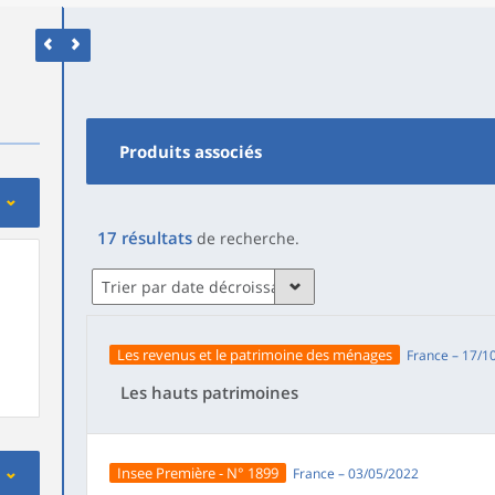
Produits associés
17
résultats
de recherche
.
Trier par date décroissante
Les revenus et le patrimoine des ménages
France – 17/1
Les hauts patrimoines
Insee Première - N° 1899
France – 03/05/2022