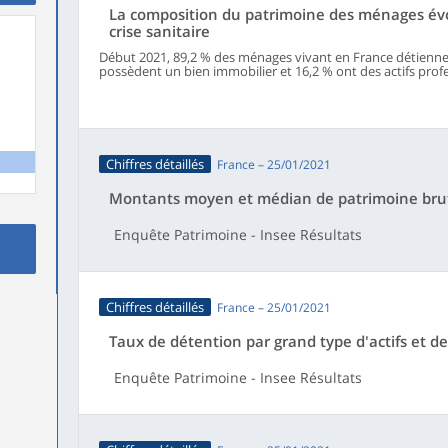
La composition du patrimoine des ménages évol
crise sanitaire
Début 2021, 89,2 % des ménages vivant en France détiennen
possèdent un bien immobilier et 16,2 % ont des actifs profe
détention des principales composantes du patrimoine reste 
économique et sanitaire liée à la pandémie de Covid-19 a c
et 2021, les ménages semblent avoir favorisé les supports 
recompositions du patrimoine s’observent néanmoins sur la 
stabilise après un net recul sur la période précédente (2015
d’épargne retraite progresse tandis que l’épargne logement
Chiffres détaillés
France – 25/01/2021
Montants moyen et médian de patrimoine brut
Enquête Patrimoine - Insee Résultats
Chiffres détaillés
France – 25/01/2021
Taux de détention par grand type d'actifs et de
Enquête Patrimoine - Insee Résultats