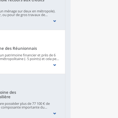
(un ménage sur deux en métropole).
r, ou pour de gros travaux de
 des ménages (86 %). L'endettement à
 l'activité des deux conjoints. Deux
urs échéances et un ménage sur cinq a
âgées et les familles monoparentales
ttement déposés par les ménages
le même temps, le phénomène du
rendettement actif, que la loi Neiertz
dettement passif, lié à des accidents de
ine des Réunionnais
n patrimoine financier et près de 6
étropolitaine (- 5 points) et cela peut
es revenus.
oine des
ilière
re posséder plus de 77 100 € de
une composante importante du
sèdent plus de 66 000 € de
ent propriétaires, la Guadeloupe se