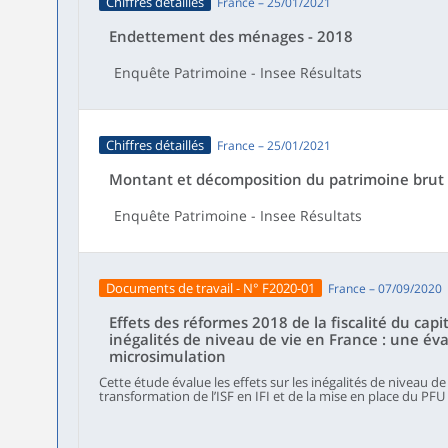
Chiffres détaillés
France – 25/01/2021
Endettement des ménages - 2018
Enquête Patrimoine - Insee Résultats
Chiffres détaillés
France – 25/01/2021
Montant et décomposition du patrimoine brut
Enquête Patrimoine - Insee Résultats
Documents de travail - N° F2020-01
France – 07/09/2020
Effets des réformes 2018 de la fiscalité du cap
inégalités de niveau de vie en France : une év
microsimulation
Cette étude évalue les effets sur les inégalités de niveau de
transformation de l’ISF en IFI et de la mise en place du PF
en France en 2018. Pour cela, nous mobilisons le modèle de
nous complétons en imputant le patrimoine détenu par ch
Patrimoine et des données fiscales sur l’ISF et l’IFI. À court 