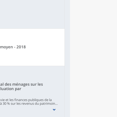
 moyen - 2018
ital des ménages sur les
aluation par
 vie et les finances publiques de la
U à 30 % sur les revenus du patrimoine
 microsimulation Ines et l’ERFS, que
aque ménage à partir de l’enquête
terme, l’effet positif de ces réformes