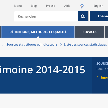
Menu
Blog
Presse
Aide
English
Thèm
DÉFINITIONS, MÉTHODES ET QUALITÉ
SERVICES
Sources statistiques et indicateurs
Liste des sources statistiques
SOURC
imoine 2014-2015
Paru le 
Imp