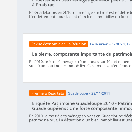
à l'habitat
En Guadeloupe, en 2010, un ménage sur trois est endetté 
L'endettement pour l'achat d'un bien immobilier ou foncie
rénovation représente la majorité de la dette domestique
l'habitat va de pair avec des revenus aisés souvent tirés de
ménages sur cinq connaissent des difficultés à honorer le
connu des retards de paiement : les jeunes, les personnes 
sont les plus exposés. Le nombre de dossiers de surende
guadeloupéens a fortement augmenté depuis 2000. Dans 
Revue économie de La Réunion
La Réunion – 12/03/2012
surendettement a significativement changé de nature, le su
de 1989 voulait traiter en priorité, a laissé place à un suren
la vie.
La pierre, composante importante du patrimo
En 2010, près de 9 ménages réunionnais sur 10 détiennent u
sur 10 un patrimoine immobilier. C'est moins qu'en France m
s'expliquer par la jeunesse de la population et de plus faibl
Premiers Résultats
Guadeloupe – 29/11/2011
Enquête Patrimoine Guadeloupe 2010 - Patrim
Guadeloupéens : Une forte composante immob
En 2010, la moitié des ménages vivant en Guadeloupe décla
patrimoine brut. La détention d'un bien immobilier est 
patrimoine des Guadeloupéens : la moitié des ménages pos
patrimoine immobilier. Avec 64 % de ménages qui se déclar