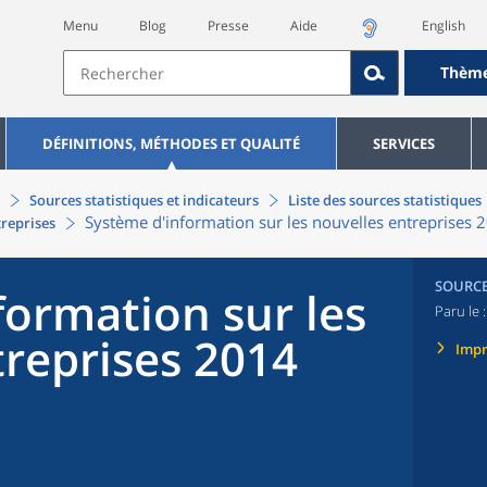
Menu
Blog
Presse
Aide
English
Thèm
DÉFINITIONS, MÉTHODES ET QUALITÉ
SERVICES
Sources statistiques et indicateurs
Liste des sources statistiques
Système d'information sur les nouvelles entreprises 
treprises
SOURC
formation sur les
Paru le 
treprises 2014
Imp