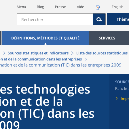
Menu
Blog
Presse
Aide
English
Thèm
DÉFINITIONS, MÉTHODES ET QUALITÉ
SERVICES
Sources statistiques et indicateurs
Liste des sources statistiques
on et de la communication dans les entreprises
rmation et de la communication (TIC) dans les entreprises 2009
SOURC
les technologies
Paru le 
ion et de la
Imp
n (TIC) dans les
2009