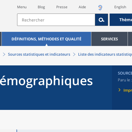
Menu
Blog
Presse
Aide
English
Thèm
DÉFINITIONS, MÉTHODES ET QUALITÉ
SERVICES
Sources statistiques et indicateurs
Liste des indicateurs statisti
SOURC
 démographiques
Paru le 
Imp