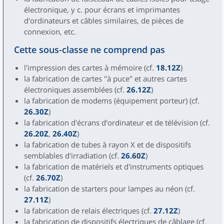
électronique, y c. pour écrans et imprimantes
d'ordinateurs et câbles similaires, de pièces de
connexion, etc.
Cette sous-classe ne comprend pas
l'impression des cartes à mémoire (cf.
18.12Z
)
la fabrication de cartes "à puce" et autres cartes
électroniques assemblées (cf.
26.12Z
)
la fabrication de modems (équipement porteur) (cf.
26.30Z
)
la fabrication d'écrans d'ordinateur et de télévision (cf.
26.20Z
,
26.40Z
)
la fabrication de tubes à rayon X et de dispositifs
semblables d'irradiation (cf.
26.60Z
)
la fabrication de matériels et d'instruments optiques
(cf.
26.70Z
)
la fabrication de starters pour lampes au néon (cf.
27.11Z
)
la fabrication de relais électriques (cf.
27.12Z
)
la fabrication de dispositifs électriques de câblage (cf.