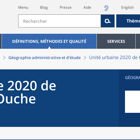
Menu
Blog
Presse
Aide
English
Thèm
DÉFINITIONS, MÉTHODES ET QUALITÉ
SERVICES
Unité urbaine 2020
de
Géographie administrative et d’étude
GÉOGR
e 2020
de
Ouche