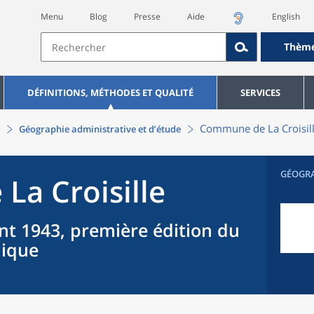
Menu
Blog
Presse
Aide
English
Thèm
DÉFINITIONS, MÉTHODES ET QUALITÉ
SERVICES
Commune
de La
Croisil
Géographie administrative et d’étude
GÉOGR
 La
Croisille
nt 1943, première édition du
hique