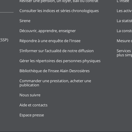
Réviser une pension, un loyer, bail ou contrat
L'Insee
Consulter les indices et séries chronologiques
Les activ
Sirene
La stati
Découvrir, apprendre, enseigner
La const
(SSP)
Répondre à une enquête de l'Insee
Mesure d
S’informer sur l’actualité de notre diffusion
Services 
plus simp
Gérer les répertoires des personnes physiques
Bibliothèque de l’Insee Alain Desrosières
Commander une prestation, acheter une
publication
Nous suivre
Aide et contacts
Espace presse