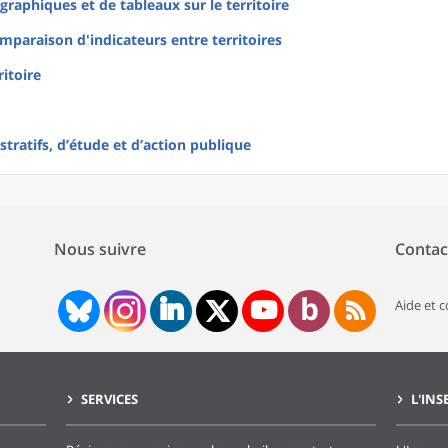
raphiques et de tableaux sur le territoire
mparaison d'indicateurs entre territoires
ritoire
tratifs, d’étude et d’action publique
Nous suivre
Contac
Aide et 
SERVICES
L'INS