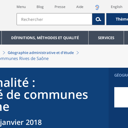
Menu
Blog
Presse
Aide
English
Thèm
DÉFINITIONS, MÉTHODES ET QUALITÉ
SERVICES
Géographie administrative et d’étude
ommunes Rives de Saône
GÉOGR
alité
:
 de communes
ne
 janvier 2018