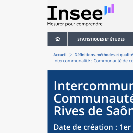
STATISTIQUES ET ÉTUDES
Accueil
Définitions, méthodes et qualité
Intercommunalité
: Communauté de c
Intercommun
Communauté
Rives de Saô
Date de création
: 1er