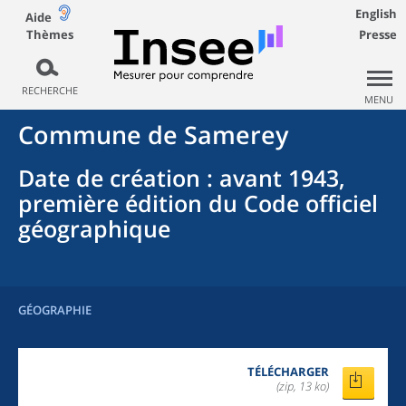
English
Aide
Thèmes
Presse
RECHERCHE
MENU
Commune
de
Samerey
Date de création
: avant 1943,
première édition du Code officiel
géographique
GÉOGRAPHIE
TÉLÉCHARGER
(zip, 13 ko)