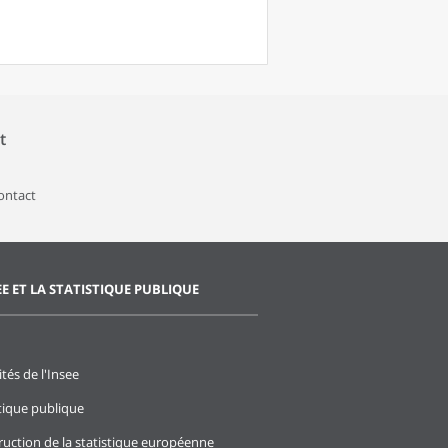
t
contact
EE ET LA STATISTIQUE PUBLIQUE
ités de l'Insee
stique publique
ruction de la statistique européenne