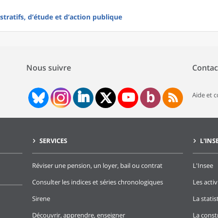
tratifs, d’étude et d’action publique
Nous suivre
Contac
Aide et 
SERVICES
L'INS
Réviser une pension, un loyer, bail ou contrat
L'Insee
Consulter les indices et séries chronologiques
Les activ
Sirene
La stati
Découvrir, apprendre, enseigner
La const