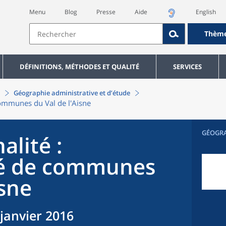
Menu
Blog
Presse
Aide
English
Thèm
DÉFINITIONS, MÉTHODES ET QUALITÉ
SERVICES
Géographie administrative et d’étude
mmunes du Val de l'Aisne
GÉOGR
alité
:
 de communes
isne
 janvier 2016