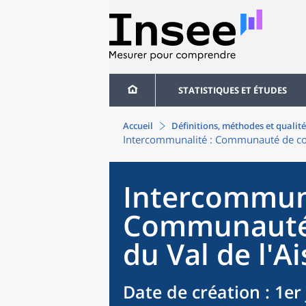
STATISTIQUES ET ÉTUDES
Accueil
Définitions, méthodes et qualité
Intercommunalité
: Communauté de co
Intercommun
Communauté
du Val de l'A
Date de création
: 1er