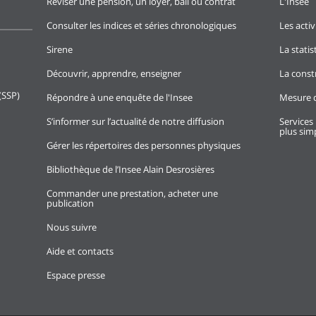
Réviser une pension, un loyer, bail ou contrat
L'Insee
Consulter les indices et séries chronologiques
Les activ
Sirene
La stati
Découvrir, apprendre, enseigner
La const
(SSP)
Répondre à une enquête de l'Insee
Mesure d
S’informer sur l’actualité de notre diffusion
Services 
plus simp
Gérer les répertoires des personnes physiques
Bibliothèque de l’Insee Alain Desrosières
Commander une prestation, acheter une
publication
Nous suivre
Aide et contacts
Espace presse