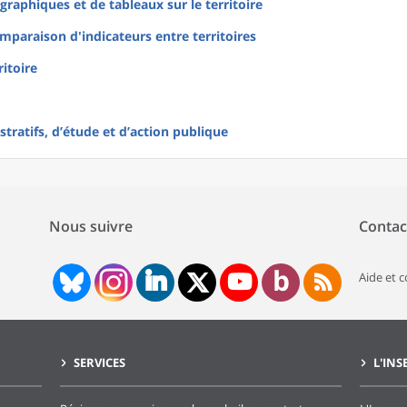
raphiques et de tableaux sur le territoire
mparaison d'indicateurs entre territoires
ritoire
tratifs, d’étude et d’action publique
Nous suivre
Contac
Aide et 
SERVICES
L'INS