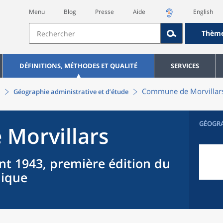
Menu
Blog
Presse
Aide
English
Thèm
DÉFINITIONS, MÉTHODES ET QUALITÉ
SERVICES
Commune
de
Morvillar
Géographie administrative et d’étude
GÉOGR
e
Morvillars
nt 1943, première édition du
hique