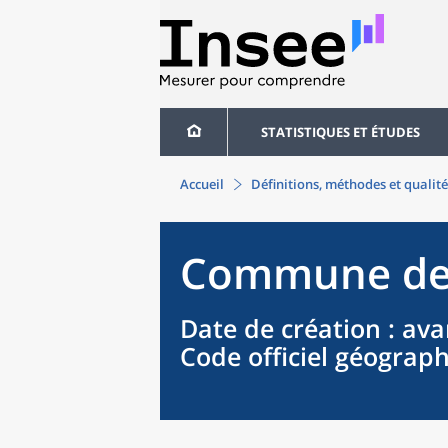
STATISTIQUES ET ÉTUDES
Accueil
Définitions, méthodes et qualité
Commune
d
Date de création
: ava
Code officiel géograp