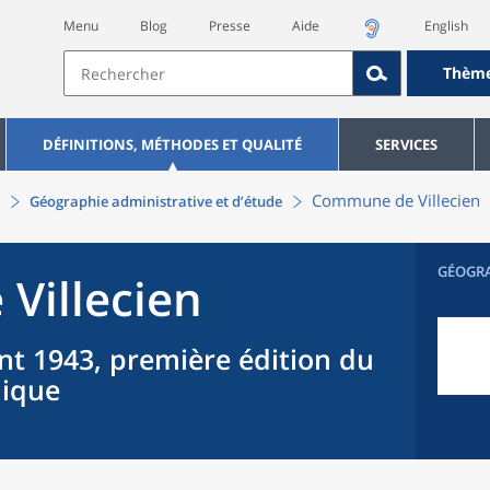
Menu
Blog
Presse
Aide
English
Thèm
DÉFINITIONS, MÉTHODES ET QUALITÉ
SERVICES
Commune
de
Villecien
Géographie administrative et d’étude
GÉOGR
e
Villecien
nt 1943, première édition du
hique