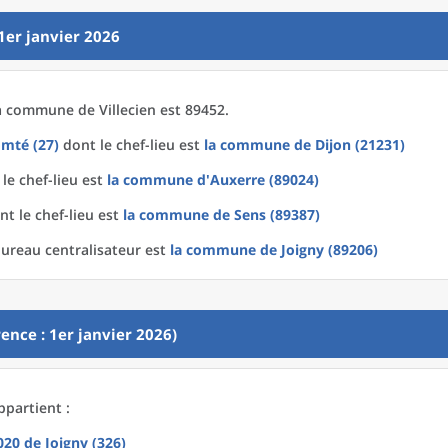
1er janvier 2026
a
commune
de
Villecien est 89452.
mté (27)
dont le chef-lieu est
la commune
de
Dijon (21231)
le chef-lieu est
la commune
d'
Auxerre (89024)
t le chef-lieu est
la commune
de
Sens (89387)
ureau centralisateur est
la commune
de
Joigny (89206)
ence : 1er janvier 2026)
ppartient :
2020
de
Joigny (326)