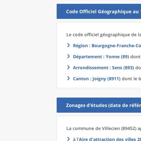
Code Officiel Géographique au 
Le code officiel géographique
de l
Région
: Bourgogne-Franche-Co
Département
: Yonne (89)
dont 
Arrondissement
: Sens (893)
don
Canton
: Joigny (8911)
dont le b
Zonages d’études (date de référ
La commune
de
Villecien (89452) a
à l'
Aire d'attraction des villes 