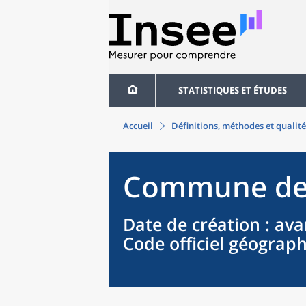
STATISTIQUES ET ÉTUDES
Accueil
Définitions, méthodes et qualité
Commune
d
Date de création
: ava
Code officiel géograp