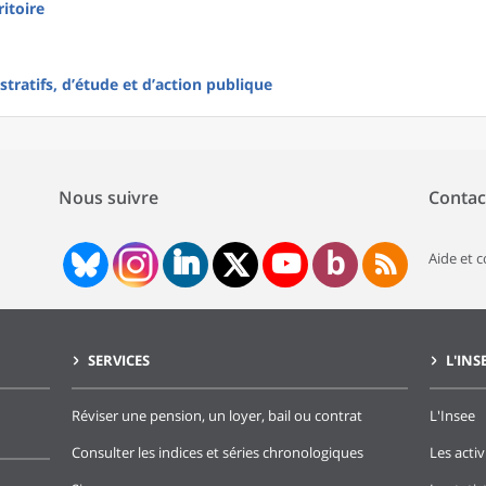
ritoire
tratifs, d’étude et d’action publique
Nous suivre
Contac
Aide et 
SERVICES
L'INS
Réviser une pension, un loyer, bail ou contrat
L'Insee
Consulter les indices et séries chronologiques
Les activ