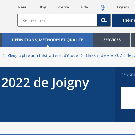
Menu
Blog
Presse
Aide
English
Thèm
DÉFINITIONS, MÉTHODES ET QUALITÉ
SERVICES
Bassin de vie 2022
de
J
Géographie administrative et d’étude
GÉOGR
 2022
de
Joigny