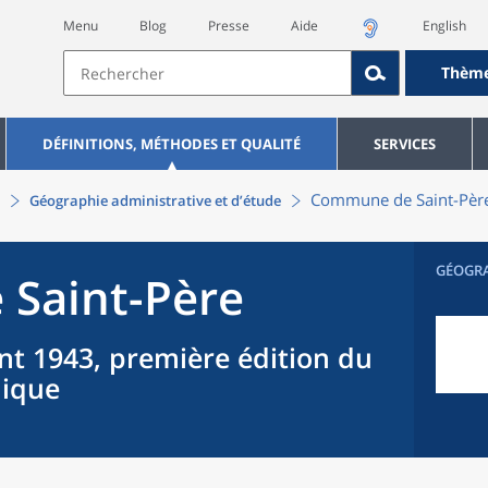
Menu
Blog
Presse
Aide
English
Thèm
DÉFINITIONS, MÉTHODES ET QUALITÉ
SERVICES
Commune
de
Saint-Pèr
Géographie administrative et d’étude
GÉOGR
e
Saint-Père
nt 1943, première édition du
hique