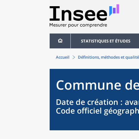
STATISTIQUES ET ÉTUDES
Accueil
Définitions, méthodes et qualité
Commune
d
Date de création
: ava
Code officiel géograp