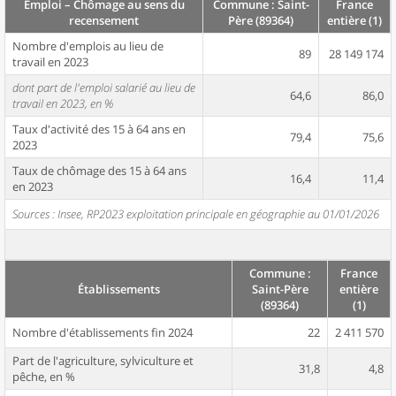
Emploi – Chômage au sens du
Commune : Saint-
France
recensement
Père (89364)
entière (1)
Nombre d'emplois au lieu de
89
28 149 174
travail en 2023
dont part de l'emploi salarié au lieu de
64,6
86,0
travail en 2023, en %
Taux d'activité des 15 à 64 ans en
79,4
75,6
2023
Taux de chômage des 15 à 64 ans
16,4
11,4
en 2023
Sources : Insee, RP2023 exploitation principale en géographie au 01/01/2026
Commune :
France
Établissements
Saint-Père
entière
(89364)
(1)
Nombre d'établissements fin 2024
22
2 411 570
Part de l'agriculture, sylviculture et
31,8
4,8
pêche, en %