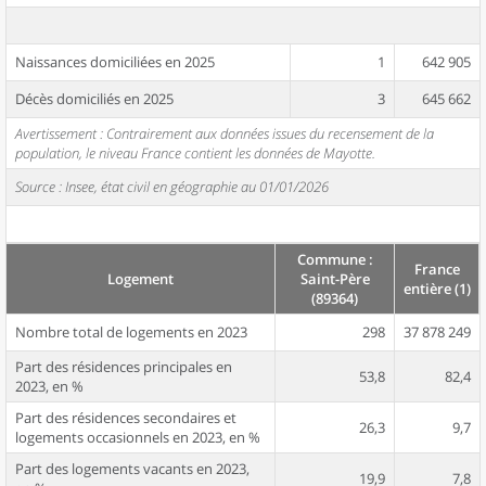
Naissances domiciliées en 2025
1
642 905
Décès domiciliés en 2025
3
645 662
Avertissement : Contrairement aux données issues du recensement de la
population, le niveau France contient les données de Mayotte.
Source : Insee, état civil en géographie au 01/01/2026
Commune :
France
Logement
Saint-Père
entière (1)
(89364)
Nombre total de logements en 2023
298
37 878 249
Part des résidences principales en
53,8
82,4
2023, en %
Part des résidences secondaires et
26,3
9,7
logements occasionnels en 2023, en %
Part des logements vacants en 2023,
19,9
7,8