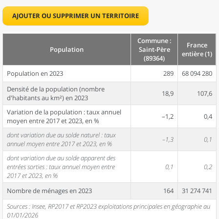
AJOUTER OU SUPPRIMER UN TERRITOIRE
Commune :
France
Population
Saint-Père
entière (1)
(89364)
Population en 2023
289
68 094 280
Densité de la population (nombre
18,9
107,6
d'habitants au km²) en 2023
Variation de la population : taux annuel
–1,2
0,4
moyen entre 2017 et 2023, en %
dont variation due au solde naturel : taux
–1,3
0,1
annuel moyen entre 2017 et 2023, en %
dont variation due au solde apparent des
entrées sorties : taux annuel moyen entre
0,1
0,2
2017 et 2023, en %
Nombre de ménages en 2023
164
31 274 741
Sources : Insee, RP2017 et RP2023 exploitations principales en géographie au
01/01/2026