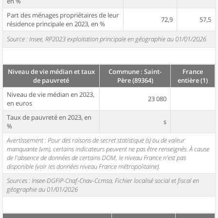
en %
Part des ménages propriétaires de leur
72,9
57,5
résidence principale en 2023, en %
Source : Insee, RP2023 exploitation principale en géographie au 01/01/2026
Niveau de vie médian et taux
Commune : Saint-
France
de pauvreté
Père (89364)
entière (1)
Niveau de vie médian en 2023,
23 080
en euros
Taux de pauvreté en 2023, en
s
%
Avertissement : Pour des raisons de secret statistique (s) ou de valeur
manquante (vm), certains indicateurs peuvent ne pas être renseignés. À cause
de l'absence de données de certains DOM, le niveau France n'est pas
disponible (voir les données niveau France métropolitaine).
Sources : Insee-DGFiP-Cnaf-Cnav-Ccmsa, Fichier localisé social et fiscal en
géographie au 01/01/2026