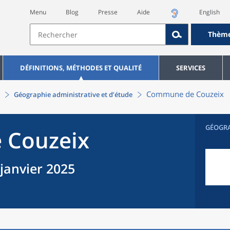
Menu
Blog
Presse
Aide
English
Thèm
DÉFINITIONS, MÉTHODES ET QUALITÉ
SERVICES
Commune
de
Couzeix
Géographie administrative et d’étude
GÉOGR
e
Couzeix
 janvier 2025