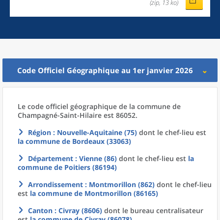
(zip, 13 ko)
Code Officiel Géographique au 1er janvier 2026
Le code officiel géographique
de la
commune
de
Champagné-Saint-Hilaire est 86052.
Région
: Nouvelle-Aquitaine (75)
dont le chef-lieu est
la commune
de
Bordeaux (33063)
Département
: Vienne (86)
dont le chef-lieu est
la
commune
de
Poitiers (86194)
Arrondissement
: Montmorillon (862)
dont le chef-lieu
est
la commune
de
Montmorillon (86165)
Canton
: Civray (8606)
dont le bureau centralisateur
est
la commune
de
Civray (86078)