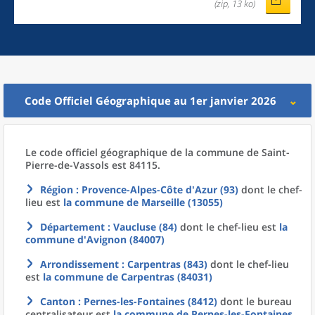
(zip, 13 ko)
Code Officiel Géographique au 1er janvier 2026
Le code officiel géographique
de la
commune
de
Saint-
Pierre-de-Vassols est 84115.
Région
: Provence-Alpes-Côte d'Azur (93)
dont le chef-
lieu est
la commune
de
Marseille (13055)
Département
: Vaucluse (84)
dont le chef-lieu est
la
commune
d'
Avignon (84007)
Arrondissement
: Carpentras (843)
dont le chef-lieu
est
la commune
de
Carpentras (84031)
Canton
: Pernes-les-Fontaines (8412)
dont le bureau
centralisateur est
la commune
de
Pernes-les-Fontaines