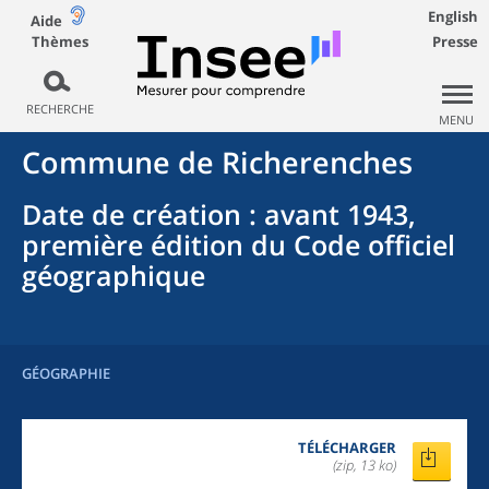
English
Aide
Thèmes
Presse
RECHERCHE
MENU
Commune
de
Richerenches
Date de création
: avant 1943,
première édition du Code officiel
géographique
GÉOGRAPHIE
TÉLÉCHARGER
(zip, 13 ko)