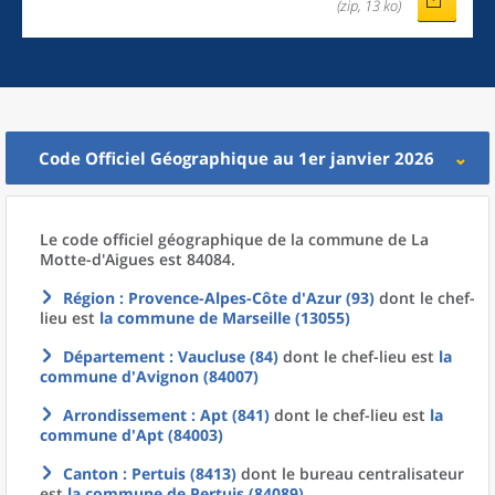
(zip, 13 ko)
Code Officiel Géographique au 1er janvier 2026
Le code officiel géographique
de la
commune
de La
Motte-d'Aigues est 84084.
Région
: Provence-Alpes-Côte d'Azur (93)
dont le chef-
lieu est
la commune
de
Marseille (13055)
Département
: Vaucluse (84)
dont le chef-lieu est
la
commune
d'
Avignon (84007)
Arrondissement
: Apt (841)
dont le chef-lieu est
la
commune
d'
Apt (84003)
Canton
: Pertuis (8413)
dont le bureau centralisateur
est
la commune
de
Pertuis (84089)