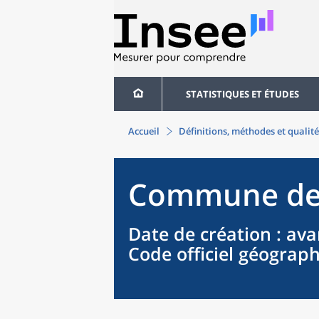
STATISTIQUES ET ÉTUDES
Accueil
Définitions, méthodes et qualité
Commune
d
Date de création
: ava
Code officiel géograp