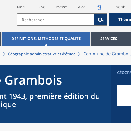
Menu
Blog
Presse
Aide
English
Thèm
DÉFINITIONS, MÉTHODES ET QUALITÉ
SERVICES
Commune
de
Gramboi
Géographie administrative et d’étude
GÉOGR
e
Grambois
nt 1943, première édition du
hique