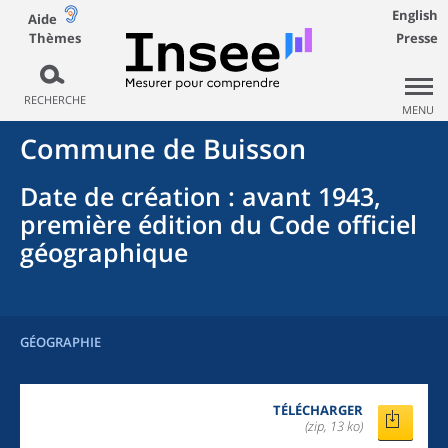
English
Aide
Thèmes
Presse
RECHERCHE
MENU
Commune
de
Buisson
Date de création
: avant 1943,
première édition du Code officiel
géographique
GÉOGRAPHIE
TÉLÉCHARGER
(zip, 13 ko)