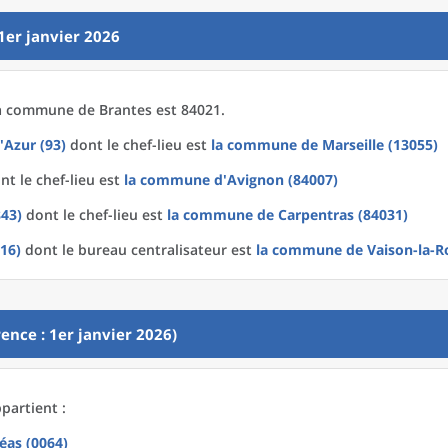
1er janvier 2026
a
commune
de
Brantes est 84021.
'Azur (93)
dont le chef-lieu est
la commune
de
Marseille (13055)
t le chef-lieu est
la commune
d'
Avignon (84007)
843)
dont le chef-lieu est
la commune
de
Carpentras (84031)
16)
dont le bureau centralisateur est
la commune
de
Vaison-la-R
ence : 1er janvier 2026)
partient :
éas (0064)