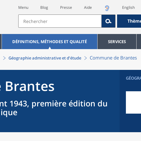
Menu
Blog
Presse
Aide
English
Thèm
DÉFINITIONS, MÉTHODES ET QUALITÉ
SERVICES
Commune
de
Brantes
Géographie administrative et d’étude
GÉOGR
e
Brantes
nt 1943, première édition du
hique