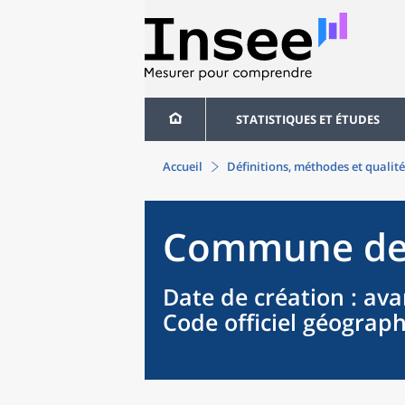
STATISTIQUES ET ÉTUDES
Accueil
Définitions, méthodes et qualité
Commune
d
Date de création
: ava
Code officiel géograp