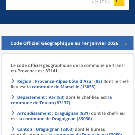
(zip, 13 ko)
Code Officiel Géographique au 1er janvier 2026
Le code officiel géographique
de la
commune
de
Trans-
en-Provence est 83141.
Région
: Provence-Alpes-Côte d'Azur (93)
dont le chef-
lieu est
la commune
de
Marseille (13055)
Département
: Var (83)
dont le chef-lieu est
la
commune
de
Toulon (83137)
Arrondissement
: Draguignan (831)
dont le chef-lieu
est
la commune
de
Draguignan (83050)
Canton
: Draguignan (8303)
dont le bureau
centralisateur est
la commune
de
Draguignan (83050)