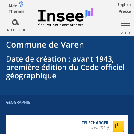
English
Aide
Thèmes
Presse
RECHERCHE
MENU
Commune
de
Varen
Date de création
: avant 1943,
première édition du Code officiel
géographique
GÉOGRAPHIE
TÉLÉCHARGER
(zip, 13 ko)