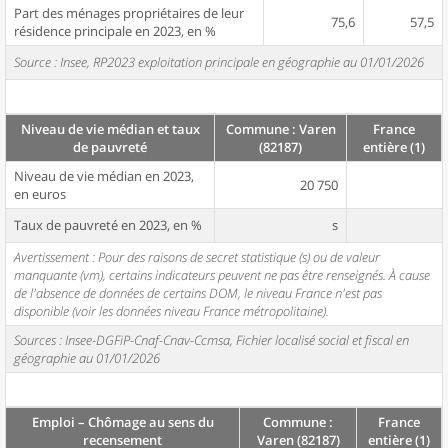
Part des ménages propriétaires de leur
75,6
57,5
résidence principale en 2023, en %
Source : Insee, RP2023 exploitation principale en géographie au 01/01/2026
Niveau de vie médian et taux
Commune : Varen
France
de pauvreté
(82187)
entière (1)
Niveau de vie médian en 2023,
20 750
en euros
Taux de pauvreté en 2023, en %
s
Avertissement : Pour des raisons de secret statistique (s) ou de valeur
manquante (vm), certains indicateurs peuvent ne pas être renseignés. À cause
de l'absence de données de certains DOM, le niveau France n'est pas
disponible (voir les données niveau France métropolitaine).
Sources : Insee-DGFiP-Cnaf-Cnav-Ccmsa, Fichier localisé social et fiscal en
géographie au 01/01/2026
Emploi – Chômage au sens du
Commune :
France
recensement
Varen (82187)
entière (1)