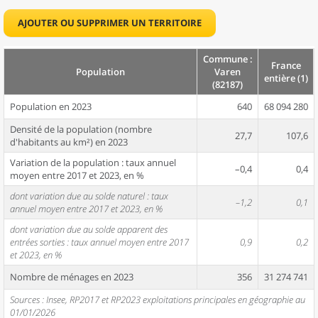
AJOUTER OU SUPPRIMER UN TERRITOIRE
Commune :
France
Population
Varen
entière (1)
(82187)
Population en 2023
640
68 094 280
Densité de la population (nombre
27,7
107,6
d'habitants au km²) en 2023
Variation de la population : taux annuel
–0,4
0,4
moyen entre 2017 et 2023, en %
dont variation due au solde naturel : taux
–1,2
0,1
annuel moyen entre 2017 et 2023, en %
dont variation due au solde apparent des
entrées sorties : taux annuel moyen entre 2017
0,9
0,2
et 2023, en %
Nombre de ménages en 2023
356
31 274 741
Sources : Insee, RP2017 et RP2023 exploitations principales en géographie au
01/01/2026