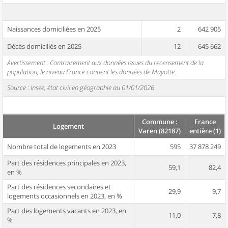
Naissances domiciliées en 2025
2
642 905
Décès domiciliés en 2025
12
645 662
Avertissement : Contrairement aux données issues du recensement de la
population, le niveau France contient les données de Mayotte.
Source : Insee, état civil en géographie au 01/01/2026
Commune :
France
Logement
Varen (82187)
entière (1)
Nombre total de logements en 2023
595
37 878 249
Part des résidences principales en 2023,
59,1
82,4
en %
Part des résidences secondaires et
29,9
9,7
logements occasionnels en 2023, en %
Part des logements vacants en 2023, en
11,0
7,8
%