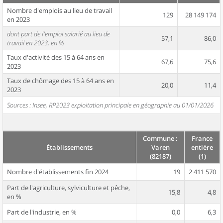
Nombre d'emplois au lieu de travail
129
28 149 174
en 2023
dont part de l'emploi salarié au lieu de
57,1
86,0
travail en 2023, en %
Taux d'activité des 15 à 64 ans en
67,6
75,6
2023
Taux de chômage des 15 à 64 ans en
20,0
11,4
2023
Sources : Insee, RP2023 exploitation principale en géographie au 01/01/2026
Commune :
France
Établissements
Varen
entière
(82187)
(1)
Nombre d'établissements fin 2024
19
2 411 570
Part de l'agriculture, sylviculture et pêche,
15,8
4,8
en %
Part de l'industrie, en %
0,0
6,3